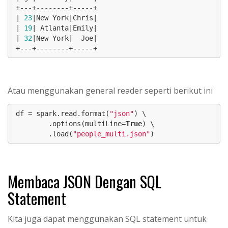
+---+--------+-----+

| 
23
|New York|Chris|

| 
19
| Atlanta|Emily|

| 
32
|New York|  Joe|

Atau menggunakan general reader seperti berikut ini
df = spark.read.format(
"json"
) \

        .options(multiLine=
True
) \

        .load(
"people_multi.json"
Membaca JSON Dengan SQL
Statement
Kita juga dapat menggunakan SQL statement untuk