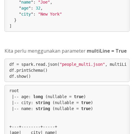
    "
name
": 
"Joe"
, 

    "
age
": 
32
, 

    "
city
": 
"New York"
}

]
Kita perlu menggunakan parameter
multiLine = True
df = spark.read.json(
"people_multi.json"
, multiLine=
df.printSchema()

df.show()
root

 |-- age: 
long
 (nullable = 
true
)

 |-- city: 
string
 (nullable = 
true
)

 |-- name: 
string
 (nullable = 
true
)

+---+--------+-----+

|age|    city| name|
