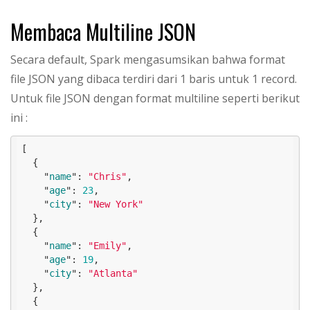
Membaca Multiline JSON
Secara default, Spark mengasumsikan bahwa format
file JSON yang dibaca terdiri dari 1 baris untuk 1 record.
Untuk file JSON dengan format multiline seperti berikut
ini :
[

  { 

    "
name
": 
"Chris"
, 

    "
age
": 
23
, 

    "
city
": 
"New York"
},

  { 

    "
name
": 
"Emily"
, 

    "
age
": 
19
, 

    "
city
": 
"Atlanta"
},

  { 
