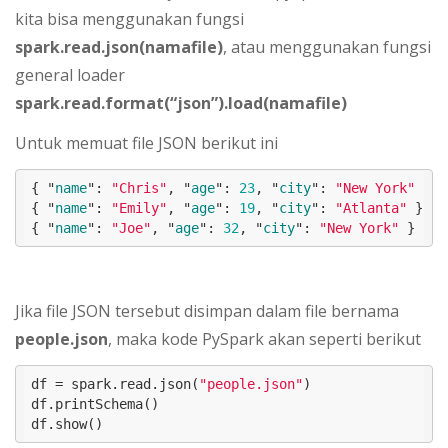
kita bisa menggunakan fungsi
spark.read.json(namafile)
, atau menggunakan fungsi
general loader
spark.read.format(“json”).load(namafile)
Untuk memuat file JSON berikut ini
{ "
name
": 
"Chris"
, "
age
": 
23
, "
city
": 
"New York"
},

{ "
name
": 
"Emily"
, "
age
": 
19
, "
city
": 
"Atlanta"
},

{ "
name
": 
"Joe"
, "
age
": 
32
, "
city
": 
"New York"
}
Jika file JSON tersebut disimpan dalam file bernama
people.json
, maka kode PySpark akan seperti berikut
df = spark.read.json(
"people.json"
)

df.printSchema()
