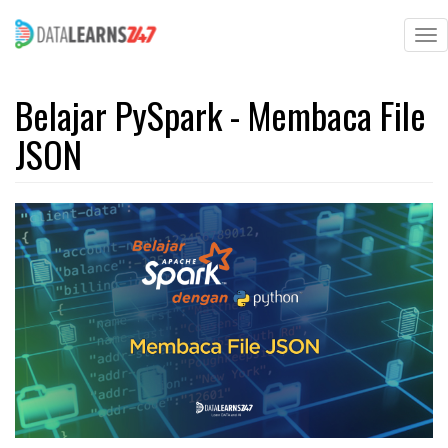
To
na
Skip
to
Belajar PySpark - Membaca File
main
JSON
content