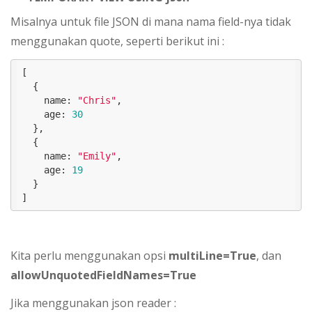
Misalnya untuk file JSON di mana nama field-nya tidak
menggunakan quote, seperti berikut ini :
[

  { 

    name: 
"Chris"
, 

    age: 
30
  },

  { 

    name: 
"Emily"
, 

    age: 
19
  }

]
Kita perlu menggunakan opsi
multiLine=True
, dan
allowUnquotedFieldNames=True
Jika menggunakan json reader :