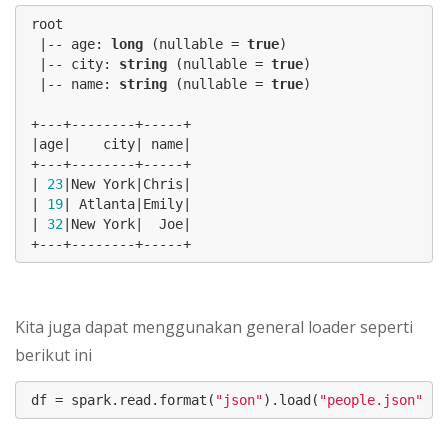
root

 |-- age: 
long
 (nullable = 
true
)

 |-- city: 
string
 (nullable = 
true
)

 |-- name: 
string
 (nullable = 
true
)

+---+--------+-----+

|age|    city| name|

+---+--------+-----+

| 
23
|New York|Chris|

| 
19
| Atlanta|Emily|

| 
32
|New York|  Joe|

+---+--------+-----+
Kita juga dapat menggunakan general loader seperti
berikut ini
df = spark.read.format(
"json"
).load(
"people.json"
)