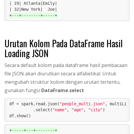
| 19| Atlanta|Emily|

+---+--------+-----+
Urutan Kolom Pada DataFrame Hasil
Loading JSON
Secara default kolom pada dataframe hasil pembacaan
file JSON akan diurutkan secara alfabetikal. Untuk
mengubah struktur kolom dengan urutan tertentu,
gunakan fungsi
DataFrame.select
df = spark.read.json(
"people_multi.json"
, multiLine=
          .select(
"name"
, 
"age"
, 
"city"
)

df.show()
+-----+---+--------+