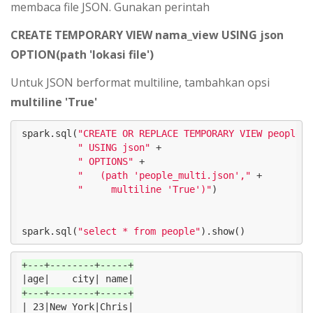
membaca file JSON. Gunakan perintah
CREATE TEMPORARY VIEW nama_view USING json
OPTION(path 'lokasi file')
Untuk JSON berformat multiline, tambahkan opsi
multiline 'True'
spark.sql(
"CREATE OR REPLACE TEMPORARY VIEW people"
 
" USING json"
 +

" OPTIONS"
 +

"   (path 'people_multi.json',"
 +

"     multiline 'True')"
)

spark.sql(
"select * from people"
).show()
+---+--------+-----+
+---+--------+-----+
| 23|New York|Chris|
