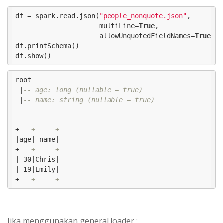
df = spark.read.json(
"people_nonquote.json"
,

                     multiLine=
True
,

                     allowUnquotedFieldNames=
True
)

df.printSchema()

df.show()
root

 |
-- age: long (nullable = true)
 |
-- name: string (nullable = true)
+
---+-----+
|age| name|

+
---+-----+
| 30|Chris|

| 19|Emily|

+
---+-----+
Jika menggunakan general loader :