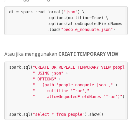
df = spark.read.format(
"json"
) \

                .options(multiLine=
True
) \

                .options(allowUnquotedFieldNames=
Tru
                .load(
"people_nonquote.json"
)
Atau jika menggunakan
CREATE TEMPORARY VIEW
spark.sql(
"CREATE OR REPLACE TEMPORARY VIEW people"
 
" USING json"
 +

" OPTIONS"
 +

"   (path 'people_nonquote.json',"
 +

"     multiline 'True',"
"     allowUnquotedFieldNames='True')"
)

spark.sql(
"select * from people"
).show()