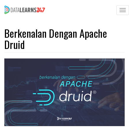
To
na
Skip
to
Berkenalan Dengan Apache
main
Druid
content