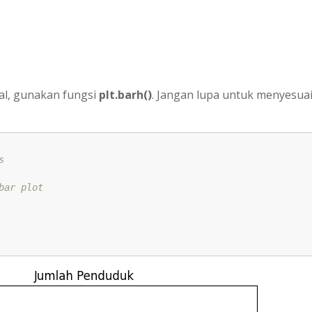
al, gunakan fungsi
plt.barh()
. Jangan lupa untuk menyesua
s
bar plot