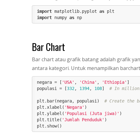
import
 matplotlib.pyplot 
as
import
 numpy 
as
 np
Bar Chart
Bar chart atau grafik batang adalah grafik
antara kategori. Untuk menampilkan barchar
negara = [
'USA'
, 
'China'
, 
'Ethiopia'
]

populasi = [
332
, 
1394
, 
108
]  
# In million
plt.bar(negara, populasi)  
# Create the b
plt.xlabel(
'Negara'
)

plt.ylabel(
'Populasi (Juta jiwa)'
)

plt.title(
'Jumlah Penduduk'
)

plt.show()