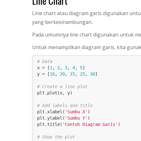
Line Chart
Line chart atau diagram garis digunakan untu
yang berkesinambungan.
Pada umumnya line chart digunakan untuk me
Untuk menampilkan diagram garis, kita guna
# Data
x = [
1
, 
2
, 
3
, 
4
, 
5
]

y = [
10
, 
20
, 
15
, 
25
, 
30
]

# Create a line plot
plt.plot(x, y) 

# Add labels and title
plt.xlabel(
'Sumbu X'
)

plt.ylabel(
'Sumbu Y'
)

plt.title(
'Contoh Diagram Garis'
)

# Show the plot