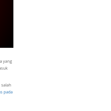
ta yang
masuk
 salah
as pada