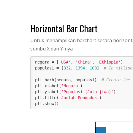
Horizontal Bar Chart
Untuk menampilkan barchart secara horizont
sumbu X dan Y-nya
negara = [
'USA'
, 
'China'
, 
'Ethiopia'
]

populasi = [
332
, 
1394
, 
108
]  
# In million
plt.barh(negara, populasi)  
# Create the 
plt.xlabel(
'Negara'
)

plt.ylabel(
'Populasi (Juta jiwa)'
)

plt.title(
'Jumlah Penduduk'
)

plt.show()