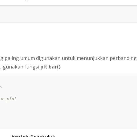
 yang paling umum digunakan untuk menunjukkan perbandin
t, gunakan fungsi
plt.bar()
.
s
ar plot