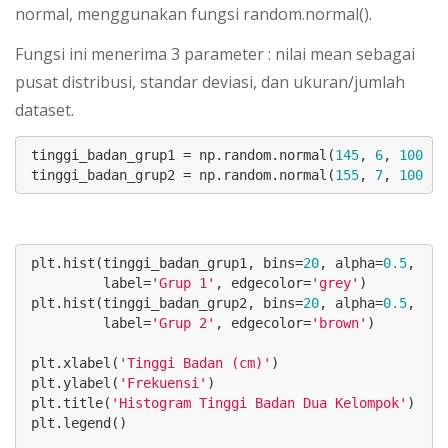
normal, menggunakan fungsi random.normal().
Fungsi ini menerima 3 parameter : nilai mean sebagai
pusat distribusi, standar deviasi, dan ukuran/jumlah
dataset.
tinggi_badan_grup1 = np.random.normal(
145
, 
6
, 
100
)

tinggi_badan_grup2 = np.random.normal(
155
, 
7
, 
100
)
plt.hist(tinggi_badan_grup1, bins=
20
, alpha=
0.5
, 

         label=
'Grup 1'
, edgecolor=
'grey'
)

plt.hist(tinggi_badan_grup2, bins=
20
, alpha=
0.5
, 

         label=
'Grup 2'
, edgecolor=
'brown'
)

plt.xlabel(
'Tinggi Badan (cm)'
)

plt.ylabel(
'Frekuensi'
)

plt.title(
'Histogram Tinggi Badan Dua Kelompok'
)

plt.legend()
