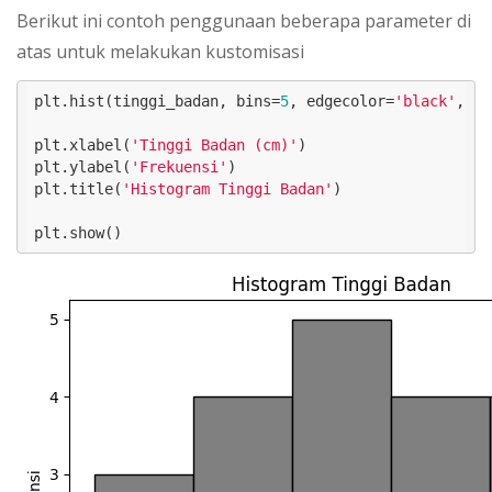
Berikut ini contoh penggunaan beberapa parameter di
atas untuk melakukan kustomisasi
plt.hist(tinggi_badan, bins=
5
, edgecolor=
'black'
, co
plt.xlabel(
'Tinggi Badan (cm)'
)

plt.ylabel(
'Frekuensi'
)

plt.title(
'Histogram Tinggi Badan'
)

plt.show()