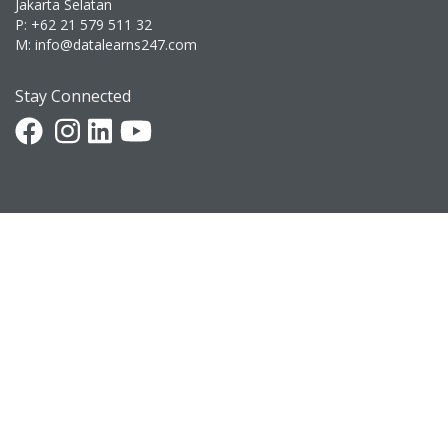
Jakarta Selatan
P: +62 21 579 511 32
M: info@datalearns247.com
Stay Connected