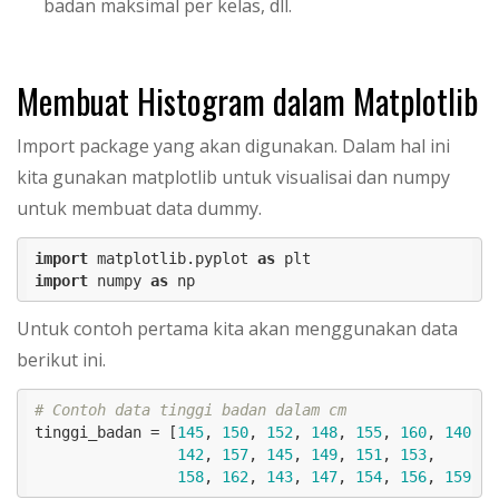
badan maksimal per kelas, dll.
Membuat Histogram dalam Matplotlib
Import package yang akan digunakan. Dalam hal ini
kita gunakan matplotlib untuk visualisai dan numpy
untuk membuat data dummy.
import
 matplotlib.pyplot 
as
import
 numpy 
as
 np
Untuk contoh pertama kita akan menggunakan data
berikut ini.
# Contoh data tinggi badan dalam cm
tinggi_badan = [
145
, 
150
, 
152
, 
148
, 
155
, 
160
, 
140
,

142
, 
157
, 
145
, 
149
, 
151
, 
153
,

158
, 
162
, 
143
, 
147
, 
154
, 
156
, 
159
]