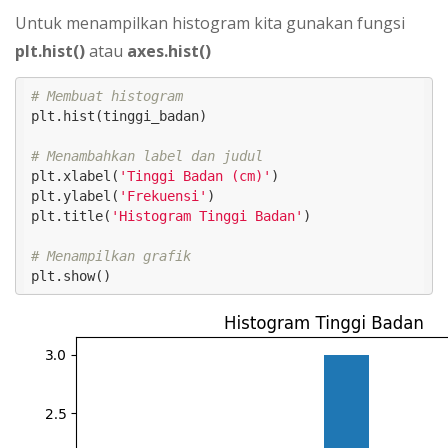
Untuk menampilkan histogram kita gunakan fungsi
plt.hist()
atau
axes.hist()
# Membuat histogram
plt.hist(tinggi_badan)

# Menambahkan label dan judul
plt.xlabel(
'Tinggi Badan (cm)'
)

plt.ylabel(
'Frekuensi'
)

plt.title(
'Histogram Tinggi Badan'
)

# Menampilkan grafik
plt.show()