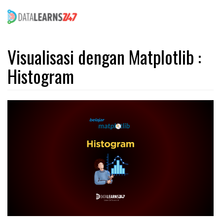
Skip
to
Visualisasi dengan Matplotlib :
main
Histogram
content