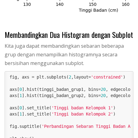
Membandingkan Dua Histogram dengan Subplot
Kita juga dapat membandingkan sebaran beberapa
grup dengan menampilkan histogramnya secara
bersisihan menggunakan subplot.
fig, axs = plt.subplots(
2
,layout=
'constrained'
)

axs[
0
].hist(tinggi_badan_grup1, bins=
20
, edgecolor=
'
axs[
1
].hist(tinggi_badan_grup2, bins=
20
, edgecolor=
'
axs[
0
].set_title(
'Tinggi badan Kelompok 1'
)

axs[
1
].set_title(
'Tinggi badan Kelompok 2'
)

fig.suptitle(
'Perbandingan Sebaran Tinggi Badan Anta